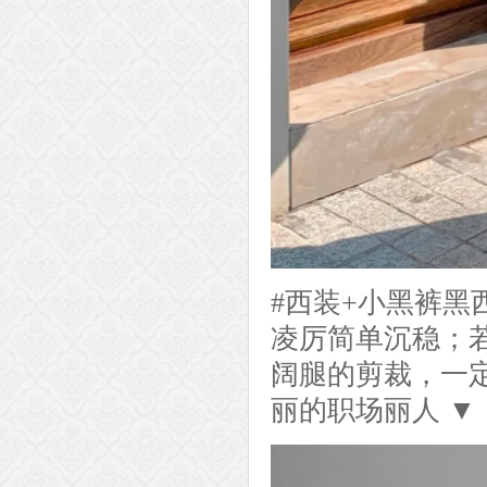
#西装+小黑裤黑
凌厉简单沉稳；
阔腿的剪裁，一
丽的职场丽人 ▼