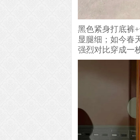
黑色紧身打底裤
显腿细；如今春
强烈对比穿成一