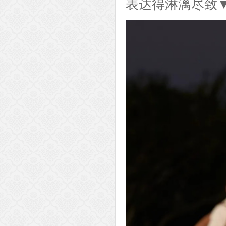
表达得淋漓尽致