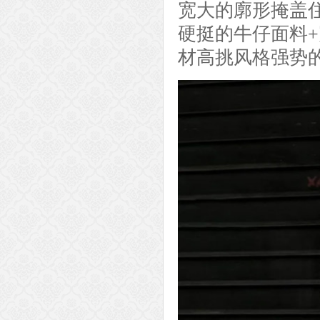
宽大的廓形掩盖
硬挺的牛仔面料
材高挑风格强势