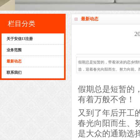
最新动态
栏目分类
2
关于安信13注册
业务范围
最新动态
假期总是短暂的，带着浓浓的恋乡情
造，迎着春光向阳而生、努力向前。
联系我们
经典存在；职场人如何在新的一年从
的款式，发挥的空间有限▼ 冷暖交
假期总是短暂的
装穿搭一定不要错过，或许会有...
有着万般不舍！
又到了年后开工
春光向阳而生、
是大众的通勤选