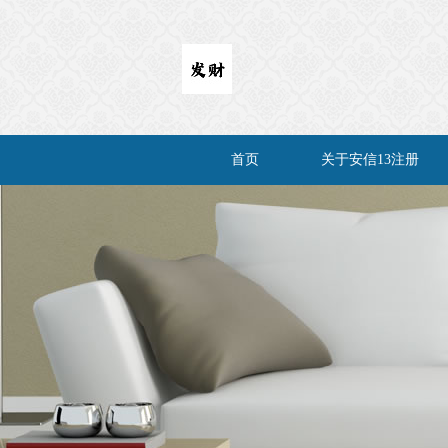
首页
关于安信13注册