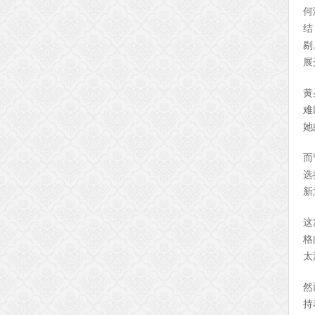
何
结
剔
展
黄
难
她
而
选
新
这
格
太
然
持