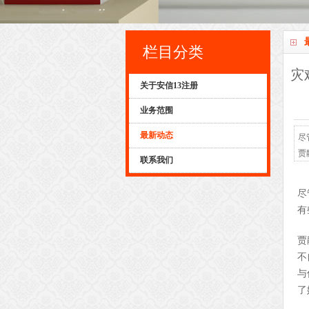
栏目分类
灾
关于安信13注册
业务范围
最新动态
尽
贾
联系我们
让
简
尽
的
有
贾
不
与
了