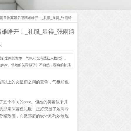
黄圣依离婚后眼睛难睁开！_礼服_显得_张雨绮
难睁开！_礼服_显得_张雨绮
55
星们之间的竞争，气氛却也有些让人捏把汗。
ose。但她的笑容似乎并不自然，嘴角的抽搐
她高冷与优雅的气质，显得端庄而稳重。礼服上
 何泓姗的造型就好像是一位在逃的公主，真
0岁以上的女星们之间的竞争，气氛却也
五个不同的pose。但她的笑容似乎并
的那条深蓝色礼服，正好突显了她高冷
分精致感，而微露肩的设计则巧妙展现