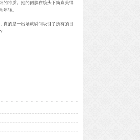
细的特质。她的侧脸在镜头下简直美得
常年轻。
，真的是一出场就瞬间吸引了所有的目
？